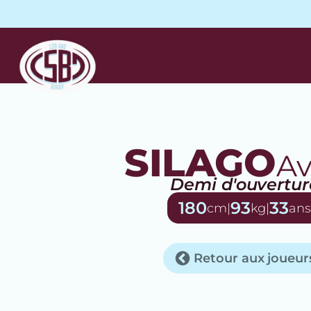
SILAGO
Av
Demi d'ouvertur
180
93
33
cm
|
kg
|
ans
Retour aux joueur