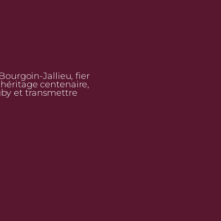
urgoin-Jallieu, fier
n héritage centenaire,
gby et transmettre