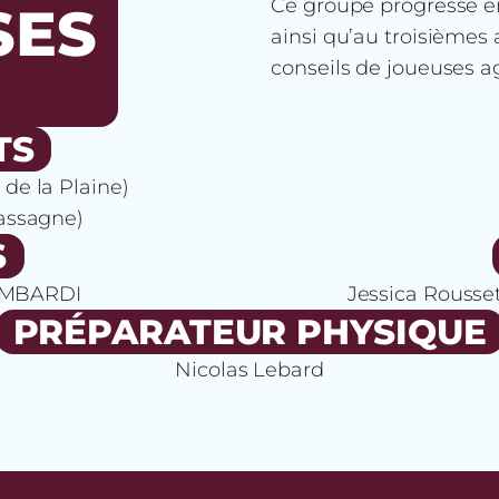
Ce groupe progresse en
SES
ainsi qu’au troisièmes
conseils de joueuses ag
TS
de la Plaine)
Cassagne)
S
OMBARDI
Jessica Rousse
PRÉPARATEUR PHYSIQUE
Nicolas Lebard