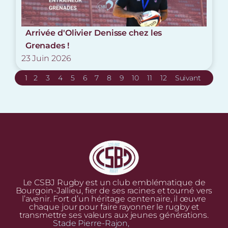
Arrivée d'Olivier Denisse chez les
Grenades !
23 Juin 2026
1
2
3
4
5
6
7
8
9
10
11
12
Suivant
Le CSBJ Rugby est un club emblématique de
Bourgoin-Jallieu, fier de ses racines et tourné vers
l’avenir. Fort d’un héritage centenaire, il œuvre
chaque jour pour faire rayonner le rugby et
transmettre ses valeurs aux jeunes générations.
Stade Pierre-Rajon,