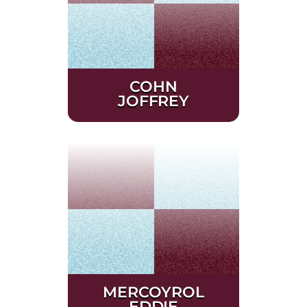
COHN
JOFFREY
MERCOYROL
EDDIE