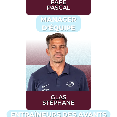
PAPÉ
PASCAL
MANAGER
D'ÉQUIPE
GLAS
STÉPHANE
ENTRAÎNEURS DES AVANTS