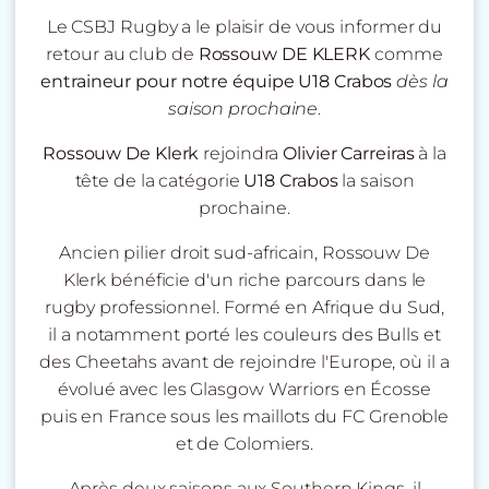
Le CSBJ Rugby a le plaisir de vous informer du
retour au club de
Rossouw DE KLERK
comme
entraineur pour notre équipe U18 Crabos
dès la
saison prochaine
.
Rossouw De Klerk
rejoindra
Olivier Carreiras
à la
tête de la catégorie
U18 Crabos
la saison
prochaine.
Ancien
pilier droit
sud-africain,
Rossouw De
Klerk
bénéficie d'un
riche parcours
dans le
rugby professionnel. Formé en Afrique du Sud,
il a notamment porté les couleurs des Bulls et
des Cheetahs avant de rejoindre l'Europe, où il a
évolué avec les Glasgow Warriors en Écosse
puis en France sous les maillots du FC Grenoble
et de Colomiers.
Après deux saisons aux Southern Kings, il