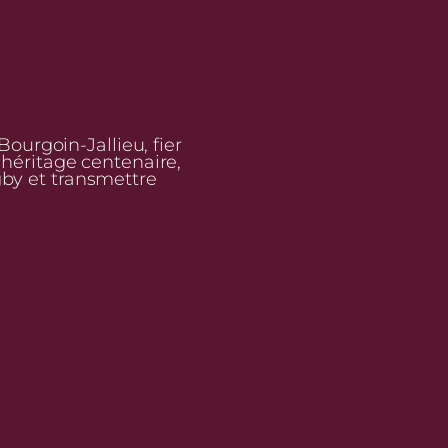
urgoin-Jallieu, fier
n héritage centenaire,
gby et transmettre