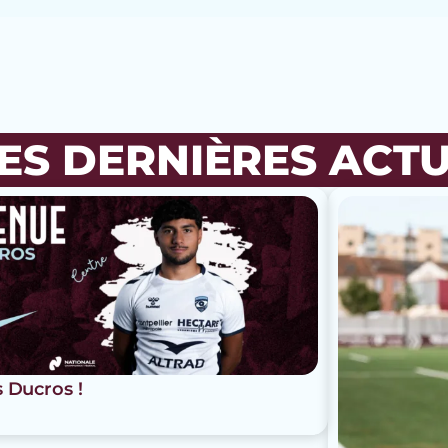
ES DERNIÈRES ACT
s Ducros !