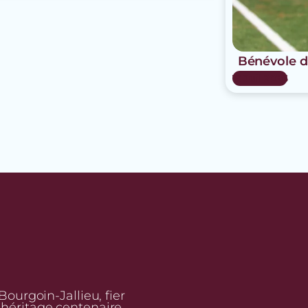
Bénévole d
15 Juil 2026
urgoin-Jallieu, fier
n héritage centenaire,