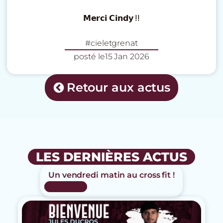
𝗠𝗲𝗿𝗰𝗶 𝗖𝗶𝗻𝗱𝘆 ⵑⵑ
#cieletgrenat
posté le
15 Jan 2026
Retour aux actus
LES DERNIÈRES ACTUS
Un vendredi matin au cross fit !
24 Juil 2026