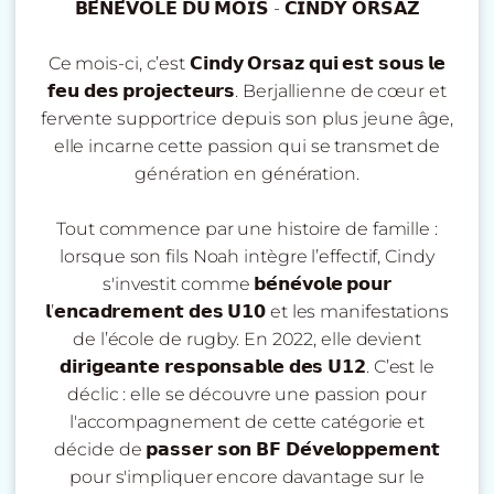
𝗕𝗘́𝗡𝗘́𝗩𝗢𝗟𝗘 𝗗𝗨 𝗠𝗢𝗜𝗦 - 𝗖𝗜𝗡𝗗𝗬 𝗢𝗥𝗦𝗔𝗭
Ce mois-ci, c’est 𝗖𝗶𝗻𝗱𝘆 𝗢𝗿𝘀𝗮𝘇 𝗾𝘂𝗶 𝗲𝘀𝘁 𝘀𝗼𝘂𝘀 𝗹𝗲
𝗳𝗲𝘂 𝗱𝗲𝘀 𝗽𝗿𝗼𝗷𝗲𝗰𝘁𝗲𝘂𝗿𝘀. Berjallienne de cœur et
fervente supportrice depuis son plus jeune âge,
elle incarne cette passion qui se transmet de
génération en génération.
Tout commence par une histoire de famille :
lorsque son fils Noah intègre l’effectif, Cindy
s'investit comme 𝗯𝗲́𝗻𝗲́𝘃𝗼𝗹𝗲 𝗽𝗼𝘂𝗿
𝗹’𝗲𝗻𝗰𝗮𝗱𝗿𝗲𝗺𝗲𝗻𝘁 𝗱𝗲𝘀 𝗨𝟭𝟬 et les manifestations
de l’école de rugby. En 2022, elle devient
𝗱𝗶𝗿𝗶𝗴𝗲𝗮𝗻𝘁𝗲 𝗿𝗲𝘀𝗽𝗼𝗻𝘀𝗮𝗯𝗹𝗲 𝗱𝗲𝘀 𝗨𝟭𝟮. C’est le
déclic : elle se découvre une passion pour
l'accompagnement de cette catégorie et
décide de 𝗽𝗮𝘀𝘀𝗲𝗿 𝘀𝗼𝗻 𝗕𝗙 𝗗𝗲́𝘃𝗲𝗹𝗼𝗽𝗽𝗲𝗺𝗲𝗻𝘁
pour s'impliquer encore davantage sur le