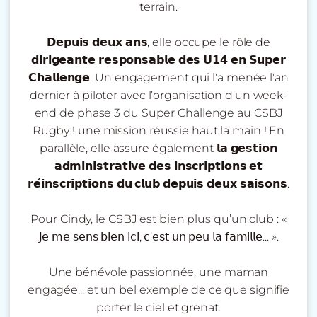
terrain.
𝗗𝗲𝗽𝘂𝗶𝘀 𝗱𝗲𝘂𝘅 𝗮𝗻𝘀, elle occupe le rôle de
𝗱𝗶𝗿𝗶𝗴𝗲𝗮𝗻𝘁𝗲 𝗿𝗲𝘀𝗽𝗼𝗻𝘀𝗮𝗯𝗹𝗲 𝗱𝗲𝘀 𝗨𝟭𝟰 𝗲𝗻 𝗦𝘂𝗽𝗲𝗿
𝗖𝗵𝗮𝗹𝗹𝗲𝗻𝗴𝗲. Un engagement qui l'a menée l'an
dernier à piloter avec l’organisation d’un week-
end de phase 3 du Super Challenge au CSBJ
Rugby ! une mission réussie haut la main ! En
parallèle, elle assure également 𝗹𝗮 𝗴𝗲𝘀𝘁𝗶𝗼𝗻
𝗮𝗱𝗺𝗶𝗻𝗶𝘀𝘁𝗿𝗮𝘁𝗶𝘃𝗲 𝗱𝗲𝘀 𝗶𝗻𝘀𝗰𝗿𝗶𝗽𝘁𝗶𝗼𝗻𝘀 𝗲𝘁
𝗿𝗲́𝗶𝗻𝘀𝗰𝗿𝗶𝗽𝘁𝗶𝗼𝗻𝘀 𝗱𝘂 𝗰𝗹𝘂𝗯 𝗱𝗲𝗽𝘂𝗶𝘀 𝗱𝗲𝘂𝘅 𝘀𝗮𝗶𝘀𝗼𝗻𝘀.
Pour Cindy, le CSBJ est bien plus qu’un club : «
𝖩𝖾 𝗆𝖾 𝗌𝖾𝗇𝗌 𝖻𝗂𝖾𝗇 𝗂𝖼𝗂, 𝖼’𝖾𝗌𝗍 𝗎𝗇 𝗉𝖾𝗎 𝗅𝖺 𝖿𝖺𝗆𝗂𝗅𝗅𝖾... ».
Une bénévole passionnée, une maman
engagée... et un bel exemple de ce que signifie
porter le ciel et grenat.