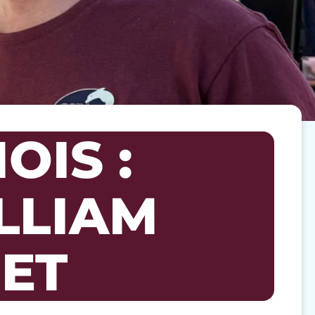
OIS :
LLIAM
ET